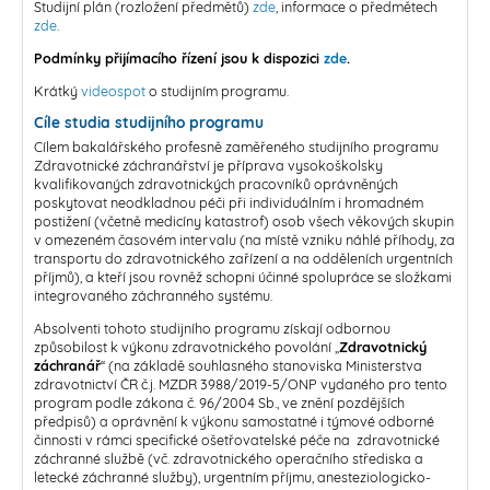
Studijní plán (rozložení předmětů)
zde
, informace o předmětech
zde
.
Podmínky přijímacího řízení jsou k dispozici
zde
.
Krátký
videospot
o studijním programu.
Cíle studia studijního programu
Cílem bakalářského profesně zaměřeného studijního programu
Zdravotnické záchranářství je příprava vysokoškolsky
kvalifikovaných zdravotnických pracovníků oprávněných
poskytovat neodkladnou péči při individuálním i hromadném
postižení (včetně medicíny katastrof) osob všech věkových skupin
v omezeném časovém intervalu (na místě vzniku náhlé příhody, za
transportu do zdravotnického zařízení a na odděleních urgentních
příjmů), a kteří jsou rovněž schopni účinné spolupráce se složkami
integrovaného záchranného systému.
Absolventi tohoto studijního programu získají odbornou
způsobilost k výkonu zdravotnického povolání „
Zdravotnický
záchranář
“ (na základě souhlasného stanoviska Ministerstva
zdravotnictví ČR č.j. MZDR 3988/2019-5/ONP vydaného pro tento
program podle zákona č. 96/2004 Sb., ve znění pozdějších
předpisů) a oprávnění k výkonu samostatné i týmové odborné
činnosti v rámci specifické ošetřovatelské péče na zdravotnické
záchranné službě (vč. zdravotnického operačního střediska a
letecké záchranné služby), urgentním příjmu, anesteziologicko-