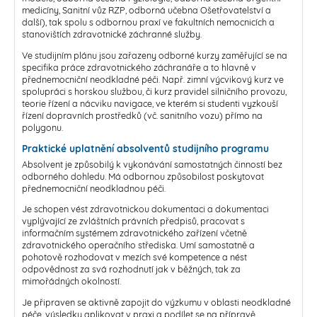
medicíny, Sanitní vůz RZP, odborná učebna Ošetřovatelství a
další), tak spolu s odbornou praxí ve fakultních nemocnicích a
stanovištích zdravotnické záchranné služby.
Ve studijním plánu jsou zařazeny odborné kurzy zaměřující se na
specifika práce zdravotnického záchranáře a to hlavně v
přednemocniční neodkladné péči. Např. zimní výcvikový kurz ve
spolupráci s horskou službou, či kurz pravidel silničního provozu,
teorie řízení a nácviku navigace, ve kterém si studenti vyzkouší
řízení dopravních prostředků (vč. sanitního vozu) přímo na
polygonu.
Praktické uplatnění absolventů studijního programu
Absolvent je způsobilý k vykonávání samostatných činností bez
odborného dohledu. Má odbornou způsobilost poskytovat
přednemocniční neodkladnou péči.
Je schopen vést zdravotnickou dokumentaci a dokumentaci
vyplývající ze zvláštních právních předpisů, pracovat s
informačním systémem zdravotnického zařízení včetně
zdravotnického operačního střediska. Umí samostatně a
pohotově rozhodovat v mezích své kompetence a nést
odpovědnost za svá rozhodnutí jak v běžných, tak za
mimořádných okolností.
Je připraven se aktivně zapojit do výzkumu v oblasti neodkladné
péče, výsledky aplikovat v praxi a podílet se na přípravě