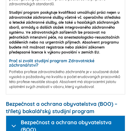
zdravotnických standardů.
Studijní program poskytuje kvalifikaci umožňující práci nejen u
zdravotnické záchranné služby včetně vč. operačního střediska
a letecké záchranné služby, ale také u hasičských záchranných
sborů, armády a dalších složek integrovaného záchranného
systému. Ve zdravotnických zařízeních lze pracovat na
jednotkách intenzivní péče, na anesteziologicko-resuscitačních
odděleních nebo na urgentních příjmech. Absolvent programu
budete mít možnost registrace nebo získání zákonem
předepsané licence k výkonu povolání v zemích EU.
Proč si zvolit studijní program Zdravotnické
záchranářství?
Potřeba profese zdravotnického záchranáře je v současné době
vysoká a požadavky na kvalitu a počet erudovaných pracovníků
této profese neustále stoupá. Absolvent má stoprocentní jistotu
uplatnění svých znalostí v oboru, který vystudoval.
Bezpečnost a ochrana obyvatelstva (BOO) –
tříletý bakalářský studijní program
Bezpečnost a ochrana obyvatelstva
(BOO)