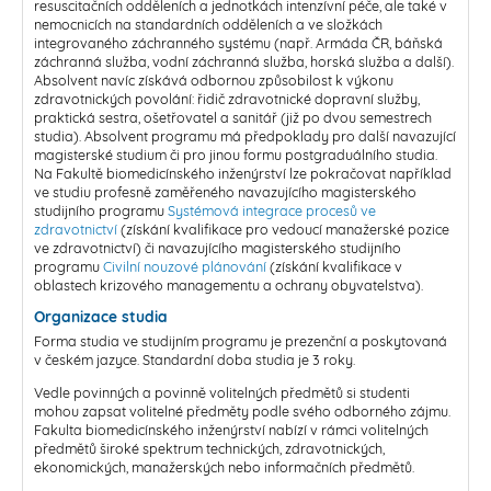
resuscitačních odděleních a jednotkách intenzívní péče, ale také v
nemocnicích na standardních odděleních a ve složkách
integrovaného záchranného systému (např. Armáda ČR, báňská
záchranná služba, vodní záchranná služba, horská služba a další).
Absolvent navíc získává odbornou způsobilost k výkonu
zdravotnických povolání: řidič zdravotnické dopravní služby,
praktická sestra, ošetřovatel a sanitář (již po dvou semestrech
studia). Absolvent programu má předpoklady pro další navazující
magisterské studium či pro jinou formu postgraduálního studia.
Na Fakultě biomedicínského inženýrství lze pokračovat například
ve studiu profesně zaměřeného navazujícího magisterského
studijního programu
Systémová integrace procesů ve
zdravotnictví
(získání kvalifikace pro vedoucí manažerské pozice
ve zdravotnictví) či navazujícího magisterského studijního
programu
Civilní nouzové plánování
(získání kvalifikace v
oblastech krizového managementu a ochrany obyvatelstva).
Organizace studia
Forma studia ve studijním programu je prezenční a poskytovaná
v českém jazyce. Standardní doba studia je 3 roky.
Vedle povinných a povinně volitelných předmětů si studenti
mohou zapsat volitelné předměty podle svého odborného zájmu.
Fakulta biomedicínského inženýrství nabízí v rámci volitelných
předmětů široké spektrum technických, zdravotnických,
ekonomických, manažerských nebo informačních předmětů.