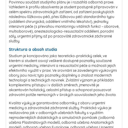
Povinnou součástí studijního plánu je i rozsáhlá odborná praxe.
Vzhledem k profilu absolventa je student postupně připravován v
celém spektru zdravotnických zařízení, od zařízení poskytujících
následnou lůžkovou péči, přes lůžkovou péči standardního typu
(oddělení chirurgická, oddělení vnitřního lékařství), jednotky
intenzivní péče (s převahou monitoringu vitálních funkcí – oborové,
multioborové), anesteziologicko-resuscitační oddělení, porodní
sály, urgentní příjmy až po pracoviště zdravotnické záchranné
služby.
Struktura a obsah studia
Studium je koncipováno jako teoreticko-praktický celek, ve
kterém si student osvojí veškeré dostupné poznatky současné
urgentní medicíny, intenzivní a resuscitační péče a možnosti jejich
efektivního využití v praxi. Ve srovnání se zavedenými výukovými
obory jsou navíc tyto poznatky doplněny o znalost moderních
technologií a technických novinek. Zvláštní význam je přikládán
komplexnímu přístupu i v dalších směrech, jmenovitě je
akcentován holistický, celostní přístup a schopnost posuzovat
zdravotní potíže nemocných v širokých souvislostech jeho života.
Kvalita výuky je garantována odborníky z oboru urgentní
medicíny a zdravotnické záchranné služby. Praktická výuka je
realizována jak v odborných učebnách fakulty s využitím
nejmodernějších didaktických a simulačních pomůcek (odborná
učebna Plastinátových modelů, odborná učebna Anatomických
modelů, odborná učebna Fyziologie, odborná učebna Urgentní