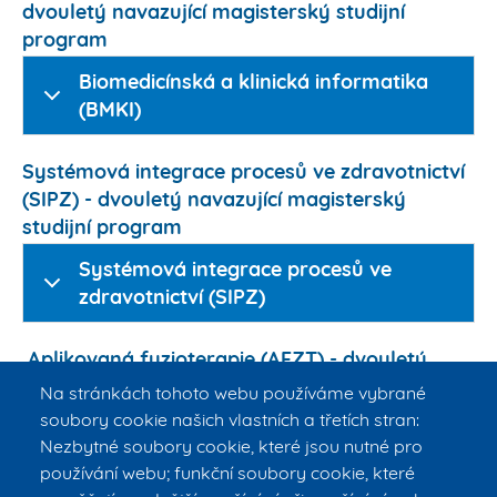
dvouletý navazující magisterský studijní
program
Biomedicínská a klinická informatika
(BMKI)
Systémová integrace procesů ve zdravotnictví
(SIPZ) - dvouletý navazující magisterský
studijní program
Systémová integrace procesů ve
zdravotnictví (SIPZ)
Aplikovaná fyzioterapie (AFZT) - dvouletý
navazující magisterský studijní program
Na stránkách tohoto webu používáme vybrané
soubory cookie našich vlastních a třetích stran:
Aplikovaná fyzioterapie (AFZT)
Nezbytné soubory cookie, které jsou nutné pro
používání webu; funkční soubory cookie, které
Biomedicínské laboratorní metody (BLM) -