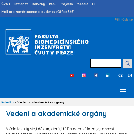
Přejít
Druhé
ČVUT
Intranet
Rozvrhy
KOS
Projects
Moodle
IT
menu
k
Mail pro zaměstnance a studenty (Office 365)
cs
hlavnímu
User
Přihlásit se
obsahu
account
menu
Hledat
CZ
EN
Třetí
menu
cs
Fakulta
Vedení a akademické orgány
Drobečková
navigace
Vedení a akademické orgány
V čele fakulty stojí děkan, který ji řídí a odpovídá za její činnost.
Děkana zastupují ve stanovených úsecích činnosti fakulty proděkani a