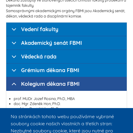
tajemník fakulty.
Samosprávnými akademickými orgány FBMI jsou Akademický senát,
děkan, vědecká rada a disciplinární komise.
Vedení fakulty
Akademický senát FBMI
Vědecká rada
Grémium děkana FBMI
Kolegium děkana FBMI
prof. MUDr. Jozef Rosina, Ph.D., MBA
doc. Mgr. Zdeněk Hon, Ph.D.
prof. Ing. David Vrba, Ph.D.
Ing. Jaroslav Pluhař, CSc.
Na stránkách tohoto webu používáme vybrané
prof. Ing. Karel Roubík, Ph.D.
soubory cookie našich vlastních a třetích stran:
doc. Ing. Jiří Hozman, Ph.D.
prof. Dr.-Ing. Jan Vrba, MSc.
Nezbytné soubory cookie, které jsou nutné pro