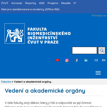
Přejít
Druhé
ČVUT
Intranet
Rozvrhy
KOS
Projects
Moodle
IT
menu
k
Mail pro zaměstnance a studenty (Office 365)
cs
hlavnímu
User
Přihlásit se
obsahu
account
menu
Hledat
CZ
EN
Třetí
menu
cs
Fakulta
Vedení a akademické orgány
Drobečková
navigace
Vedení a akademické orgány
V čele fakulty stojí děkan, který ji řídí a odpovídá za její činnost.
Děkana zastupují ve stanovených úsecích činnosti fakulty proděkani a