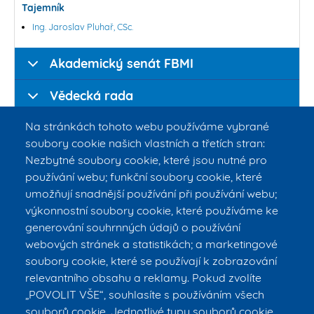
Tajemník
Ing. Jaroslav Pluhař, CSc.
Akademický senát FBMI
Vědecká rada
Na stránkách tohoto webu používáme vybrané
Grémium děkana FBMI
soubory cookie našich vlastních a třetích stran:
Kolegium děkana FBMI
Nezbytné soubory cookie, které jsou nutné pro
používání webu; funkční soubory cookie, které
Etická komise FBMI
umožňují snadnější používání při používání webu;
výkonnostní soubory cookie, které používáme ke
Disciplinární komise FBMI
generování souhrnných údajů o používání
webových stránek a statistikách; a marketingové
Ombudsosoba
soubory cookie, které se používají k zobrazování
relevantního obsahu a reklamy. Pokud zvolíte
Rady studijních programů
„POVOLIT VŠE“, souhlasíte s používáním všech
souborů cookie. Jednotlivé typy souborů cookie