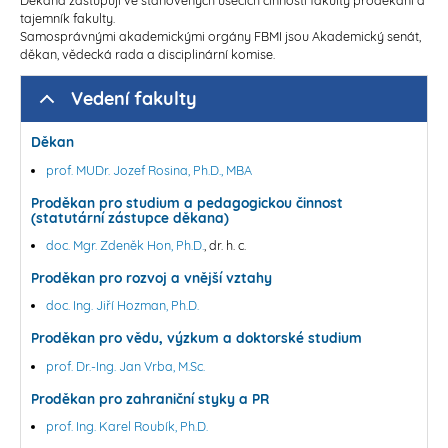
tajemník fakulty.
Samosprávnými akademickými orgány FBMI jsou Akademický senát,
děkan, vědecká rada a disciplinární komise.
Vedení fakulty
Děkan
prof. MUDr. Jozef Rosina, Ph.D., MBA
Proděkan pro studium a pedagogickou činnost
(statutární zástupce děkana)
doc. Mgr. Zdeněk Hon, Ph.D.
, dr. h. c.
Proděkan pro rozvoj a vnější vztahy
doc. Ing. Jiří Hozman, Ph.D.
Proděkan pro vědu, výzkum a doktorské studium
prof. Dr.-Ing. Jan Vrba, M.Sc.
Proděkan pro zahraniční styky a PR
prof. Ing. Karel Roubík, Ph.D.