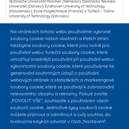
Technische Universität München (Německo), Danmarks Tekniske
Universitet (Dánsko), Eindhoven University of Technology
(Nizozemsko), École Polytechnique (Francie) a TalTech – Tallinn
University of Technology (Estonsko).
EuroTeQ představuje zajímavou, přínosnou a především
mimořádnou příležitost nejenom pro studenty, ale i vědecké
Na stránkách tohoto webu používáme vybrané
pracovníky a zaměstnance zapojit se do projektu, který má, díky
soubory cookie našich vlastních a třetích stran:
propojení prestižních univerzit, ambici posunout kvalitu vysokého
školství na vyšší úroveň.
Nezbytné soubory cookie, které jsou nutné pro
používání webu; funkční soubory cookie, které
Partnerské školy nabízejí
katalog celkem šedesáti virtuálních
kurzů v anglickém jazyce
. K dispozici je také řada jazykových
umožňují snadnější používání při používání webu;
kurzů pro začátečníky v místních jazycích. Kurzy jsou většinou
výkonnostní soubory cookie, které používáme ke
online, aby podpořily virtuální mobilitu mezi partnery.
generování souhrnných údajů o používání
Více informací na
https://international.cvut.cz/euroteq/
webových stránek a statistikách; a marketingové
Kontakt:
euroteq@cvut.cz
soubory cookie, které se používají k zobrazování
relevantního obsahu a reklamy. Pokud zvolíte
EuroTeQ: Collider
„POVOLIT VŠE“, souhlasíte s používáním všech
souborů cookie. Jednotlivé typy souborů cookie
můžete přijmout a odmítnout a svůj souhlas do
budoucna kdykoli odvolat v části „Nastavení“.
© ČVUT v Praze – FBMI