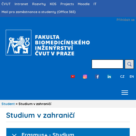
Přejít
Druhé
ČVUT
Intranet
Rozvrhy
KOS
Projects
Moodle
IT
menu
k
Mail pro zaměstnance a studenty (Office 365)
cs
hlavnímu
User
Přihlásit se
obsahu
account
menu
Hledat
CZ
EN
Třetí
menu
cs
Student
Studium v zahraničí
Drobečková
navigace
Studium v zahraničí
Erasmus+ - Studium