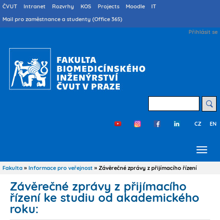
Přejít
Druhé
ČVUT
Intranet
Rozvrhy
KOS
Projects
Moodle
IT
menu
k
Mail pro zaměstnance a studenty (Office 365)
cs
hlavnímu
User
Přihlásit se
obsahu
account
menu
Hledat
CZ
EN
Třetí
menu
cs
Fakulta
Informace pro veřejnost
Závěrečné zprávy z přijímacího řízení
Drobečková
navigace
Závěrečné zprávy z přijímacího
řízení ke studiu od akademického
roku: