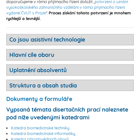
doporučujeme v rámci přijímacího řízení doložit „
potvrzení o uznání
vysokoškolského zahraničního vzdělání v rámci přijímacího řízení
vydané ČVUT v Praze
“.
Proces získání tohoto potvrzení je mnohem
rychlejší a levnější.
Co jsou asistivní technologie
Hlavní cíle oboru
Uplatnění absolventů
Struktura a obsah studia
Dokumenty a formuláře
Vypsaná témata disertačních prací naleznete
pod níže uvedenými katedrami
Katedra biomedicínské techniky
Katedra biomedicínské informatiky
Katedra přírodovědných oborů