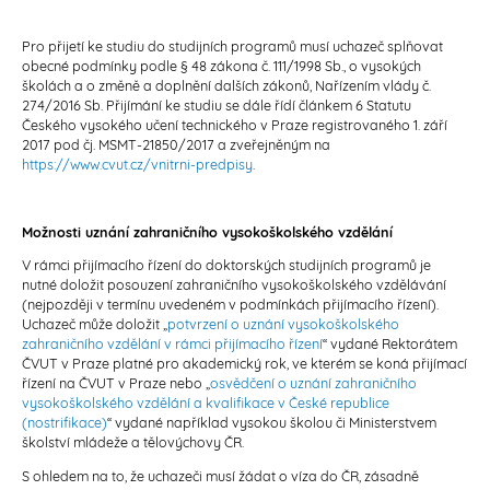
Pro přijetí ke studiu do studijních programů musí uchazeč splňovat
obecné podmínky podle § 48 zákona č. 111/1998 Sb., o vysokých
školách a o změně a doplnění dalších zákonů, Nařízením vlády č.
274/2016 Sb. Přijímání ke studiu se dále řídí článkem 6 Statutu
Českého vysokého učení technického v Praze registrovaného 1. září
2017 pod čj. MSMT-21850/2017 a zveřejněným na
https://www.cvut.cz/vnitrni-predpisy
.
Možnosti uznání zahraničního vysokoškolského vzdělání
V rámci přijímacího řízení do doktorských studijních programů je
nutné doložit posouzení zahraničního vysokoškolského vzdělávání
(nejpozději v termínu uvedeném v podmínkách přijímacího řízení).
Uchazeč může doložit „
potvrzení o uznání vysokoškolského
zahraničního vzdělání v rámci přijímacího řízení
“ vydané Rektorátem
ČVUT v Praze platné pro akademický rok, ve kterém se koná přijímací
řízení na ČVUT v Praze nebo „
osvědčení o uznání zahraničního
vysokoškolského vzdělání a kvalifikace v České republice
(nostrifikace)
“ vydané například vysokou školou či Ministerstvem
školství mládeže a tělovýchovy ČR.
S ohledem na to, že uchazeči musí žádat o víza do ČR, zásadně