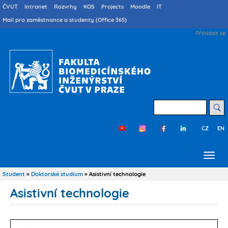
Přejít
Druhé
ČVUT
Intranet
Rozvrhy
KOS
Projects
Moodle
IT
menu
k
Mail pro zaměstnance a studenty (Office 365)
cs
hlavnímu
User
Přihlásit se
obsahu
account
menu
Hledat
CZ
EN
Třetí
menu
cs
Student
Doktorské studium
Asistivní technologie
Drobečková
navigace
Asistivní technologie