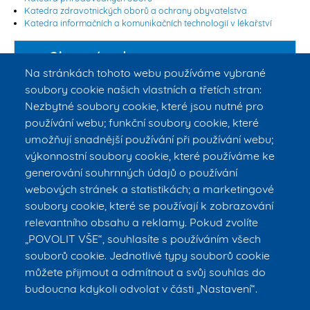
Katedra zdravotnických oborů a ochrany obyvatelstva
Katedra informačních a komunikačních technologií v lékařství
Oborová rada
Na stránkách tohoto webu používáme vybrané
Předměty
soubory cookie našich vlastních a třetích stran:
Nezbytné soubory cookie, které jsou nutné pro
Státní doktorská zkouška
používání webu; funkční soubory cookie, které
umožňují snadnější používání při používání webu;
výkonnostní soubory cookie, které používáme ke
Disertační práce
generování souhrnných údajů o používání
Tento projekt je spolufinancován EU.
webových stránek a statistikách; a marketingové
soubory cookie, které se používají k zobrazování
relevantního obsahu a reklamy. Pokud zvolíte
„POVOLIT VŠE“, souhlasíte s používáním všech
souborů cookie. Jednotlivé typy souborů cookie
můžete přijmout a odmítnout a svůj souhlas do
budoucna kdykoli odvolat v části „Nastavení“.
© ČVUT v Praze – FBMI
E-mail:
info@fbmi.cvut.cz