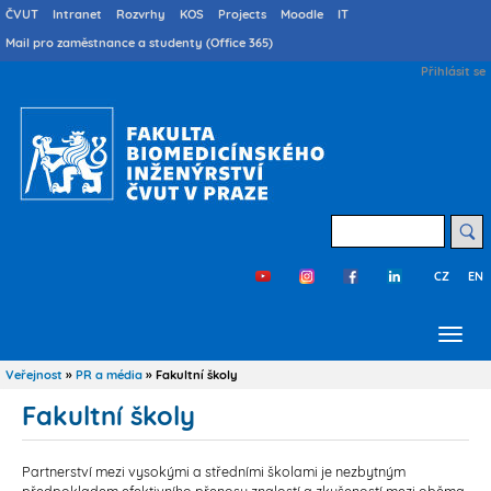
Přejít
Druhé
ČVUT
Intranet
Rozvrhy
KOS
Projects
Moodle
IT
menu
k
Mail pro zaměstnance a studenty (Office 365)
cs
hlavnímu
User
Přihlásit se
obsahu
account
menu
Hledat
CZ
EN
Třetí
menu
cs
Veřejnost
PR a média
Fakultní školy
Drobečková
navigace
Fakultní školy
Partnerství mezi vysokými a středními školami je nezbytným
předpokladem efektivního přenosu znalostí a zkušeností mezi oběma