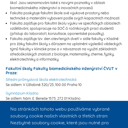
škol. Jsou seznamováni také s novými poznatky v oblasti
biomedicínského inženýrství a inovačních procesů.
Fakulta poskytuje fakultní škole své výukové prostory nebo
technické a materiální vybavení podle svých kapacitních možností.
Fakulta zajišťuje pro fakultní školu výuku ve specifických oblastech
vzdělávání, spolupracuje na SOČ či ročníkových prací studentů
(přístup do laboratoří, konzultace, oponentské posudky).
Fakulta zajišťuje tzv. den otevřených dveří v sídle fakulty v Kladně
pro žáky fakultní školy s důrazem na uplatnění výsledků vědeckých
týmů fakulty v klinické praxi a v návaznosti na využití základních
středoškolských znalostí z biologie, matematiky, chemie, fyziky,
elektrotechniky a informatiky.
Fakultní školy Fakulty biomedicínského inženýrství ČVUT v
Praze:
Střední průmyslová škola elektrotechnická
Se sídlem: V Úžlabině 320/23, 100 00 Praha 10
Gymnázium Kladno
Se sídlem: Nám. E. Beneše 1573, 272 01 Kladno
Gymnázium Roudnice nad Labem
Na stránkách tohoto webu používáme vybrané
Se sídlem: Havlíčkova 175, 413 11 Roudnice nad Labem
soubory cookie našich vlastních a třetích stran:
Gymnázium Postupická
Nezbytné soubory cookie, které jsou nutné pro
Se sídlem: Postupická 3150, 141 00 Praha 4