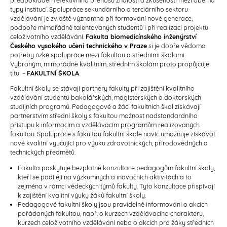
typy institucí. Spolupráce sekundárního a terciárního sektoru
vzdělávání je zvláště významná při formování nové generace,
podpoře mimořádně talentovaných studentů i při realizaci projektů
celoživotního vzdělávání.
Fakulta biomedicínského inženýrství
Českého vysokého učení technického v Praze
si je dobře vědoma
potřeby úzké spolupráce mezi fakultou a středními školami.
Vybraným, mimořádně kvalitním, středním školám proto propůjčuje
titul –
FAKULTNÍ ŠKOLA
.
Fakultní školy se stávají partnery fakulty při zajištění kvalitního
vzdělávání studentů bakalářských, magisterských a doktorských
studijních programů. Pedagogové a žáci fakultních škol získávají
partnerstvím střední školy s fakultou možnost nadstandardního
přístupu k informacím a vzdělávacím programům realizovaných
fakultou. Spolupráce s fakultou fakultní škole navíc umožňuje získávat
nové kvalitní vyučující pro výuku zdravotnických, přírodovědných a
technických předmětů.
Fakulta poskytuje bezplatně konzultace pedagogům fakultní školy,
kteří se podílejí na výzkumných a inovačních aktivitách a to
zejména v rámci vědeckých týmů fakulty. Tyto konzultace přispívají
k zajištění kvalitní výuky žáků fakultní školy.
Pedagogové fakultní školy jsou pravidelně informováni o akcích
pořádaných fakultou, např. o kurzech vzdělávacího charakteru,
kurzech celoživotního vzdělávání nebo o akcích pro žáky středních