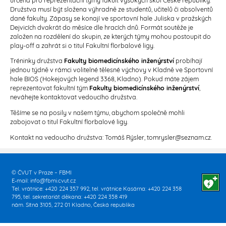
Družstva musí být složena výhradně ze studentů, učitelů či absolventů
dané fakulty. Zápasy se konají ve sportovní hale Juliska v pražských
Dejvicích dvakrát do měsíce dle hracích dnů. Formát soutěže je
založen na rozdělení do skupin, ze kterých týmy mohou postoupit do
play-off a zahrát si o titul Fakultní florbalové ligy.
Tréninky družstva
Fakulty biomedicínského inženýrství
probíhají
jednou týdně v rámci volitelné tělesné výchovy v Kladně ve Sportovní
hale BIOS (Hokejových legend 3368, Kladno). Pokud máte zájem
reprezentovat fakultní tým
Fakulty biomedicínského inženýrství
,
neváhejte kontaktovat vedoucího družstva.
Těšíme se na posily v našem týmu, abychom společně mohli
zabojovat o titul Fakultní florbalové ligy.
Kontakt na vedoucího družstva: Tomáš Rýsler, tomrysler@seznam.cz.
© ČVUT v Praze – FBMI
E-mail:
info@fbmi.cvut.cz
Tel. vrátnice: +420 224 357 992, tel. vrátnice Kasárna: +420 224 358
795, tel. sekretariát děkana: +420 224 358 419
nám. Sítná 3105, 272 01 Kladno, Česká republika