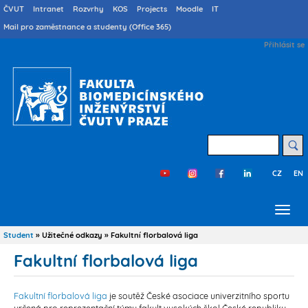
Přejít
Druhé
ČVUT
Intranet
Rozvrhy
KOS
Projects
Moodle
IT
menu
k
Mail pro zaměstnance a studenty (Office 365)
cs
hlavnímu
User
Přihlásit se
obsahu
account
menu
Hledat
CZ
EN
Třetí
menu
cs
Student
Užitečné odkazy
Fakultní florbalová liga
Drobečková
navigace
Fakultní florbalová liga
Fakultní florbalová liga
je soutěž České asociace univerzitního sportu
určená pro reprezentační týmy fakult vysokých škol České republiky.