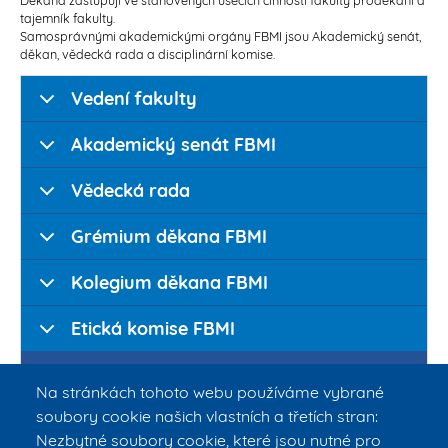
tajemník fakulty.
Samosprávnými akademickými orgány FBMI jsou Akademický senát,
děkan, vědecká rada a disciplinární komise.
Vedení fakulty
Akademický senát FBMI
Vědecká rada
Grémium děkana FBMI
Kolegium děkana FBMI
Etická komise FBMI
Disciplinární komise FBMI
Na stránkách tohoto webu používáme vybrané
soubory cookie našich vlastních a třetích stran:
doc. Ing. Zoltán Szabó, Ph.D. - předseda
Nezbytné soubory cookie, které jsou nutné pro
prof. MUDr. Leoš Navrátil, CSc., MBA, dr.h.c. - člen