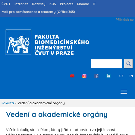
Přejít
Druhé
ČVUT
Intranet
Rozvrhy
KOS
Projects
Moodle
IT
menu
k
Mail pro zaměstnance a studenty (Office 365)
cs
hlavnímu
User
Přihlásit se
obsahu
account
menu
Hledat
CZ
EN
Třetí
menu
cs
Fakulta
Vedení a akademické orgány
Drobečková
navigace
Vedení a akademické orgány
V čele fakulty stojí děkan, který ji řídí a odpovídá za její činnost.
Děkana zastupují ve stanovených úsecích činnosti fakulty proděkani a