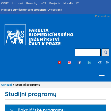
Přejít
Druhé
ČVUT
Intranet
Rozvrhy
KOS
Projects
Moodle
IT
menu
k
Mail pro zaměstnance a studenty (Office 365)
cs
hlavnímu
User
Přihlásit se
obsahu
account
menu
Hledat
CZ
EN
Třetí
menu
cs
Uchazeč
Studijní programy
Drobečková
navigace
Studijní programy
Bakalářské programy