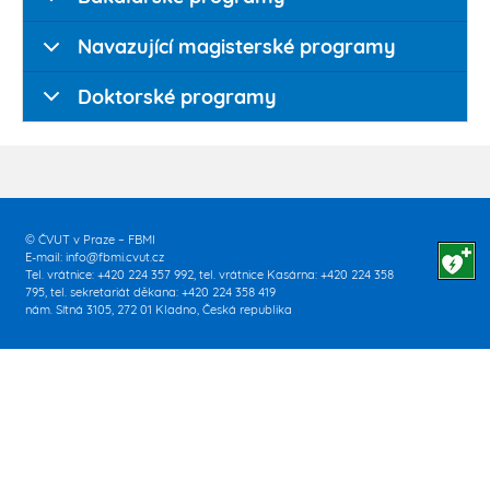
Navazující magisterské programy
Doktorské programy
© ČVUT v Praze – FBMI
E-mail:
info@fbmi.cvut.cz
Tel. vrátnice: +420 224 357 992, tel. vrátnice Kasárna: +420 224 358
795, tel. sekretariát děkana: +420 224 358 419
nám. Sítná 3105, 272 01 Kladno, Česká republika