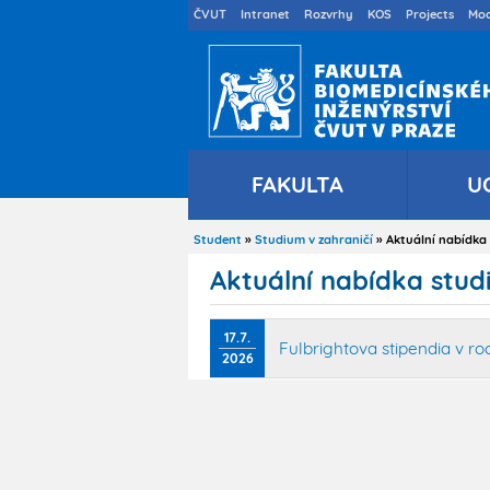
Druhé
ČVUT
Intranet
Rozvrhy
KOS
Projects
Moo
menu
cs
FAKULTA
U
Student
Studium v zahraničí
Aktuální nabídka 
Drobečková
navigace
Aktuální nabídka stud
17.7.
Fulbrightova stipendia v r
2026