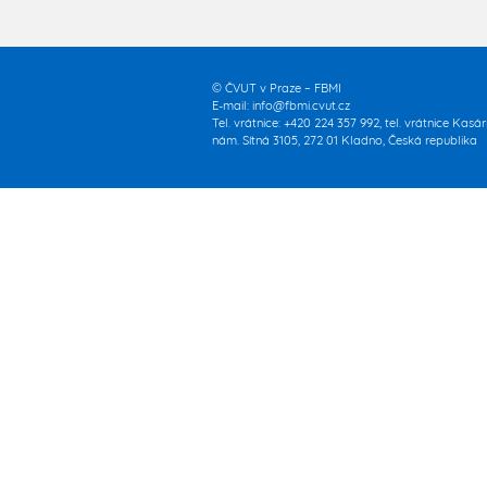
© ČVUT v Praze – FBMI
E-mail:
info@fbmi.cvut.cz
Tel. vrátnice: +420 224 357 992, tel. vrátnice Kasá
nám. Sítná 3105, 272 01 Kladno, Česká republika