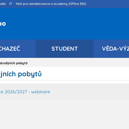
Přejít
dle
IT
Mail pro zaměstnance a studenty (Office 365)
k
hlavnímu
obsahu
CHAZEČ
STUDENT
VĚDA-VÝ
studijních pobytů
ijních pobytů
oce 2026/2027 - webinare